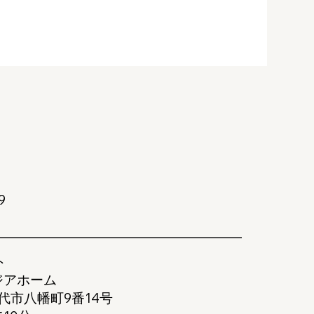
9
ト
ジアホーム
八代市八幡町9番14号