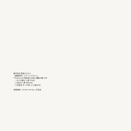
株式会社 美創オカモト
［建築部門］ステージアホーム
〒866-0041熊本県八代市八幡町9番14号
・ＪＲ八代駅より車で10分
・八代ICから車で約15分
・八代産交【バス停】より徒歩1分
営業時間：10:00〜18:00／不定休