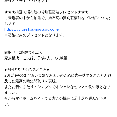
象外とさせていただきます。
★★★抽選で湯布院の貸別荘宿泊プレゼント★★★
ご来場者の中から抽選で、湯布院の貸別荘宿泊をプレゼントいた
します。
https://yufuin-kashibessou.com/
※宿泊のみのプレゼントとなります。
間取り｜2階建て4LDK
家族構成｜ご夫婦、子供2人。3人希望
●今回の見学会の見どころ●
20代前半のまだ若い夫婦がお互いのために家事効率をとことん追
及した最高の時短間取りを実現。
またお若いふたりのシンプルでオシャレなセンスの良い家となり
ました。
今からマイホームを考えてる方この機会に是非足を運んで下さ
い。