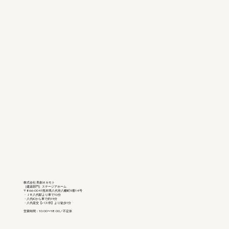
株式会社 美創オカモト
［建築部門］ステージアホーム
〒866-0041熊本県八代市八幡町9番14号
・ＪＲ八代駅より車で10分
・八代ICから車で約15分
・八代産交【バス停】より徒歩1分
営業時間：10:00〜18:00／不定休